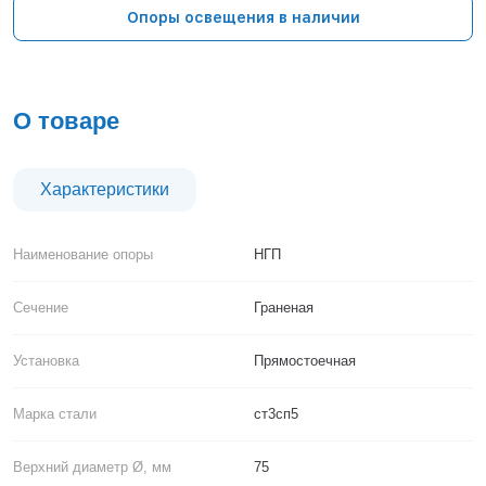
Тверь
Опоры освещения в наличии
Тольятти
Тула
Тюмень
Уфа
О товаре
Хабаровск
Чебоксары
Челябинск
Характеристики
Череповец
Чита
Наименование опоры
НГП
Ярославль
Сечение
Граненая
Установка
Прямостоечная
Марка стали
ст3сп5
Верхний диаметр Ø, мм
75