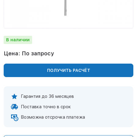
Нижнекамск
Нижний Новгород
Новосибирск
Норильск
Омск
В наличии
Оренбург
Пермь
Цена: По запросу
Петрозаводск
Ростов на Дону
ПОЛУЧИТЬ РАСЧЁТ
Рязань
Самара
Санкт-Петербург
Саранск
Гарантия до 36 месяцев
Саратов
Поставка точно в срок
Севастополь
Симферополь
Возможна отсрочка платежа
Сочи
Сургут